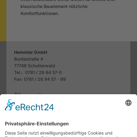
klassische Bauelement nützliche
Komfortfunktionen.
Hemmler GmbH
Burdastraße 4
77746
Schutterwald
Tel.: 0781 / 28 94 57-0
Fax: 0781 / 28 94 57 - 99
Öffnungszeiten
Mo. bis Fr.:
07.30 - 12.00 Uhr
13.00 - 18.00 Uhr
Sa:
09.00 - 13.00 Uhr