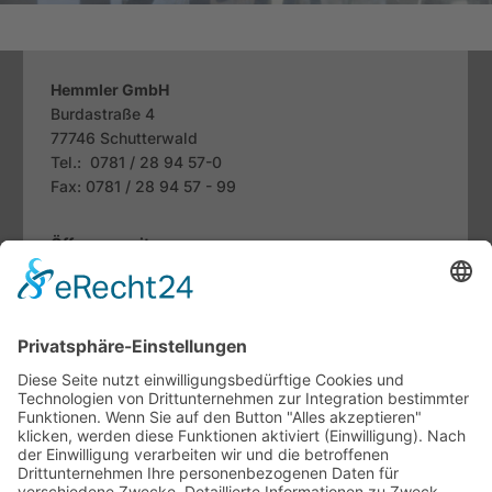
Hemmler GmbH
Burdastraße 4
77746
Schutterwald
Tel.: 0781 / 28 94 57-0
Fax: 0781 / 28 94 57 - 99
Öffnungszeiten
Mo. bis Fr.:
07.30 - 12.00 Uhr
13.00 - 18.00 Uhr
Sa:
09.00 - 13.00 Uhr
Fachthemen
Indoor-Living meets Outdoor-Living
Terrassendächer von Brustor