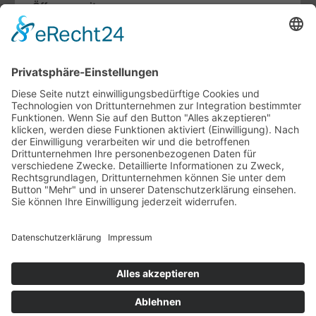
Öffnungszeiten
Mo. bis Fr.:
07.30 - 12.00 Uhr
13.00 - 18.00 Uhr
Sa:
09.00 - 13.00 Uhr
Fachthemen
Indoor-Living meets Outdoor-Living
Terrassendächer von Brustor
WERU Haustüren-Konfigurator
Unternehmen
Ansprechpartner
Ausstellung
Unsere Vertriebspartner