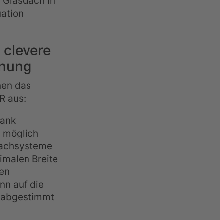
n Glasdach in
uation
 clevere
chung
nen das
R aus:
dank
 möglich
dachsysteme
imalen Breite
en
n auf die
n abgestimmt