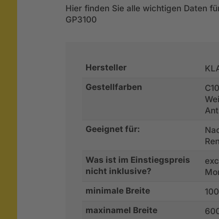
Hier finden Sie alle wichtigen Daten 
GP3100
Hersteller
KL
Gestellfarben
C10
Wei
Ant
Geeignet für:
Nac
Ren
Was ist im Einstiegspreis
exc
nicht inklusive?
Mo
minimale Breite
10
maxinamel Breite
60