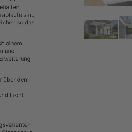
ehalten,
abläufe sind
eichen so das
ch einem
n und
 Erweiterung
r über dem
und Front
ngsvarianten