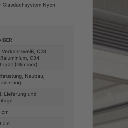
für Glasdachsystem Nyon
AIBER
 Verkehrsweiß, C28
ßaluminium, C34
hrazit (Glimmer)
hrüstung, Neubau,
ovierung
l. Lieferung und
ntage
0 cm
0 cm