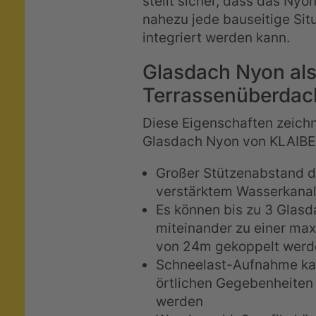
stellt sicher, dass das Nyo
nahezu jede bauseitige Sit
integriert werden kann.
Glasdach Nyon als
Terrassenüberda
Diese Eigenschaften zeich
Glasdach Nyon von KLAIBE
Großer Stützenabstand 
verstärktem Wasserkanal
Es können bis zu 3 Glas
miteinander zu einer max
von 24m gekoppelt werd
Schneelast-Aufnahme kan
örtlichen Gegebenheite
werden