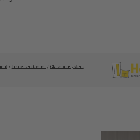
ment
/
Terrassendächer
/
Glasdachsystem