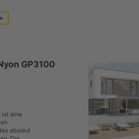
en
Nyon GP3100
ist eine
ren
das absolut
en. Die