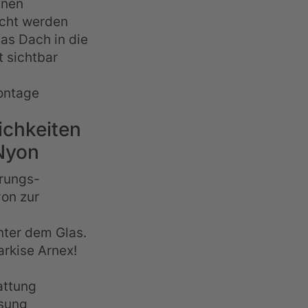
nnen
cht werden
as Dach in die
t sichtbar
ontage
ichkeiten
Nyon
erungs-
on zur
nter dem Glas.
arkise Arnex!
attung
asung