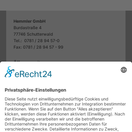
Hemmler GmbH
Burdastraße 4
77746
Schutterwald
Tel.: 0781 / 28 94 57-0
Fax: 0781 / 28 94 57 - 99
Öffnungszeiten
Mo. bis Fr.:
07.30 - 12.00 Uhr
13.00 - 18.00 Uhr
Sa:
09.00 - 13.00 Uhr
Fachthemen
Indoor-Living meets Outdoor-Living
Terrassendächer von Brustor