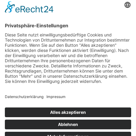
Mo. bis Fr.:
07.30 - 12.00 Uhr
13.00 - 18.00 Uhr
Sa:
09.00 - 13.00 Uhr
Fachthemen
Indoor-Living meets Outdoor-Living
Terrassendächer von Brustor
WERU Haustüren-Konfigurator
Unternehmen
Ansprechpartner
Ausstellung
Unsere Vertriebspartner
Startseite
Impressum
Datenschutzerklärung