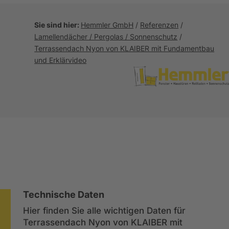
Akzeptieren
powered by
Usercentrics
Sie sind hier:
Hemmler GmbH
/
Referenzen
/
Consent Management Platform
&
Lamellendächer / Pergolas / Sonnenschutz
/
eRecht24
Terrassendach Nyon von KLAIBER mit Fundamentbau
und Erklärvideo
Technische Daten
Hier finden Sie alle wichtigen Daten für
Terrassendach Nyon von KLAIBER mit