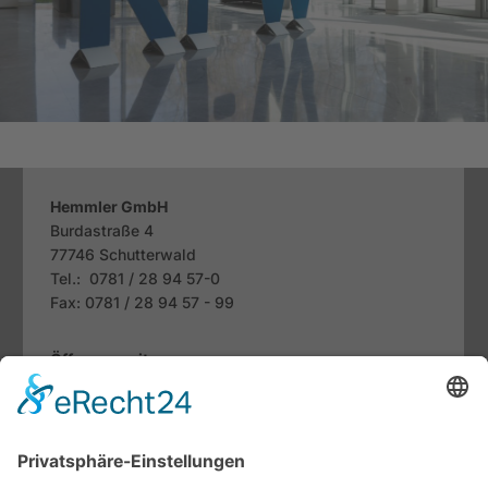
Hemmler GmbH
Burdastraße 4
77746
Schutterwald
Tel.: 0781 / 28 94 57-0
Fax: 0781 / 28 94 57 - 99
Öffnungszeiten
Mo. bis Fr.:
07.30 - 12.00 Uhr
13.00 - 18.00 Uhr
Sa:
09.00 - 13.00 Uhr