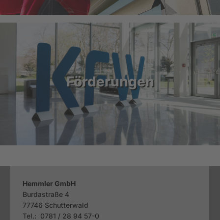
Förderungen
Hemmler GmbH
Burdastraße 4
77746
Schutterwald
Tel.: 0781 / 28 94 57-0