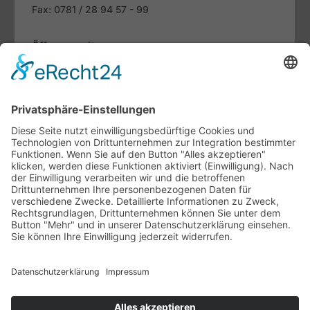
Fax: 0781 / 28 94 57 - 99
Öffnungszeiten
Mo. bis Fr.:
07.30 - 12.00 Uhr
13.00 - 18.00 Uhr
Sa:
09.00 - 13.00 Uhr
Fachthemen
Indoor-Living meets Outdoor-Living
Terrassendächer von Brustor
WERU Haustüren-Konfigurator
Unternehmen
Ansprechpartner
Ausstellung
Unsere Vertriebspartner