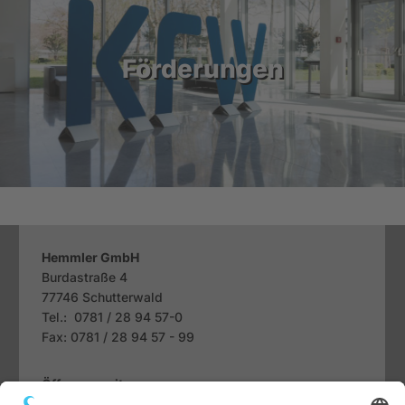
Förderungen
Hemmler GmbH
Burdastraße 4
77746
Schutterwald
Tel.: 0781 / 28 94 57-0
Fax: 0781 / 28 94 57 - 99
Öffnungszeiten
Mo. bis Fr.: