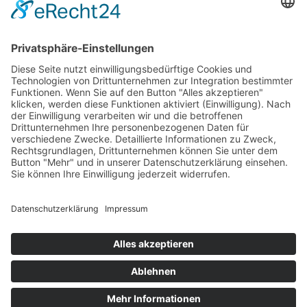
07.30 - 12.00 Uhr
13.00 - 18.00 Uhr
Sa:
09.00 - 13.00 Uhr
Fachthemen
Indoor-Living meets Outdoor-Living
Terrassendächer von Brustor
WERU Haustüren-Konfigurator
Unternehmen
Ansprechpartner
Ausstellung
Unsere Vertriebspartner
Startseite
Impressum
Datenschutzerklärung